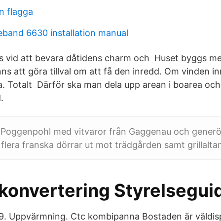
n flagga
eband 6630 installation manual
gts vid att bevara dåtidens charm och Huset byggs m
ns att göra tillval om att få den inredd. Om vinden in
. Totalt Därför ska man dela upp arean i boarea och
.
n Poggenpohl med vitvaror från Gaggenau och generö
flera franska dörrar ut mot trädgården samt grillalta
konvertering Styrelsegui
9. Uppvärmning. Ctc kombipanna Bostaden är väldi