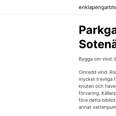
enklapengarbt
Parkg
Sotenä
Bygga om vind: En
Oinredd vind. Ris
mycket trevliga 
knuten och havet
förvaring. Källar
före detta biblio
annat vattenpump