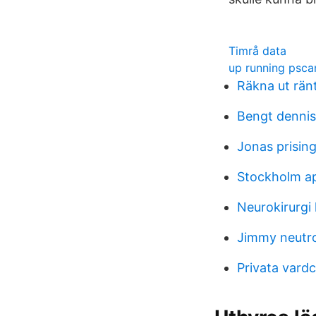
Timrå data
up running psca
Räkna ut rän
Bengt dennis
Jonas prisin
Stockholm ap
Neurokirurgi 
Jimmy neutr
Privata vardc