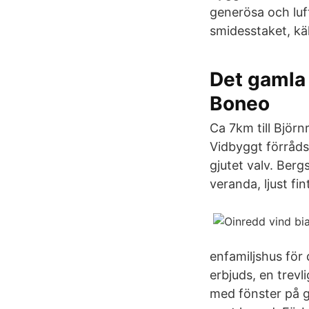
generösa och luf
smidesstaket, kä
Det gamla
Boneo
Ca 7km till Björ
Vidbyggt förråds
gjutet valv. Berg
veranda, ljust f
enfamiljshus för
erbjuds, en trev
med fönster på g