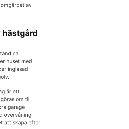
, omgärdat av
v hästgård
stånd ca
der huset med
ker inglasad
olv.
g är ett
göras om till
 bra garage
dd övervåning
t att skapa efter