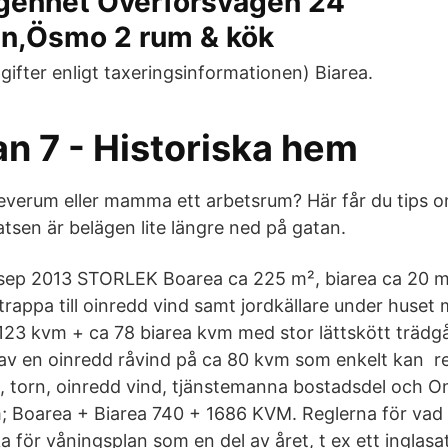
ägenhet Överforsvägen 24
n,Ösmo 2 rum & kök
ifter enligt taxeringsinformationen) Biarea.
n 7 - Historiska hem
 teverum eller mamma ett arbetsrum? Här får du tips 
atsen är belägen lite längre ned på gatan.
ep 2013 STORLEK Boarea ca 225 m², biarea ca 20 m
appa till oinredd vind samt jordkällare under huset m
123 kvm + ca 78 biarea kvm med stor lättskött träd
 av en oinredd råvind på ca 80 kvm som enkelt kan r
 torn, oinredd vind, tjänstemanna bostadsdel och 
; Boarea + Biarea 740 + 1686 KVM. Reglerna för vad
ka för våningsplan som en del av året, t ex ett inglas