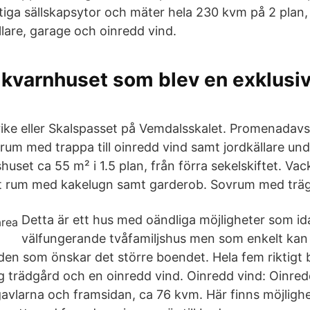
tiga sällskapsytor och mäter hela 230 kvm på 2 plan
llare, garage och oinredd vind.
 kvarnhuset som blev en exklusi
nrike eller Skalspasset på Vemdalsskalet. Promenadav
rum med trappa till oinredd vind samt jordkällare un
shuset ca 55 m² i 1.5 plan, från förra sekelskiftet. Vac
int rum med kakelugn samt garderob. Sovrum med träg
Detta är ett hus med oändliga möjligheter som ida
välfungerande tvåfamiljshus men som enkelt kan 
 den som önskar det större boendet. Hela fem riktigt
lig trädgård och en oinredd vind. Oinredd vind: Oinre
avlarna och framsidan, ca 76 kvm. Här finns möjlighe