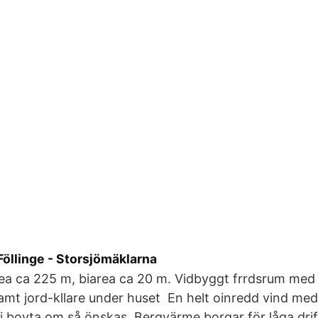
öllinge - Storsjömäklarna
 ca 225 m, biarea ca 20 m. Vidbyggt frrdsrum med t
amt jord-kllare under huset En helt oinredd vind med
li boyta om så önskas. Bergvärme borgar för låga dri