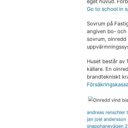
eget huvud. Förb
Go to school in 
Sovrum på Fastig
angiven bo- och 
sovrum, oinredd 
uppvärmningssyst
Huset består av 
källare. En oinre
brandtekniskt kr
Försäkringskassa
andreas renschler 
jan joel andersson
snapphanevägen 2