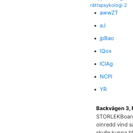
rättspsykologi 2
awwZT
aJ
jpBao
IQox
lClAg
NCPi
YR
Backvägen 3, F
STORLEKBoarea
oinredd vind s
skulle kunna b