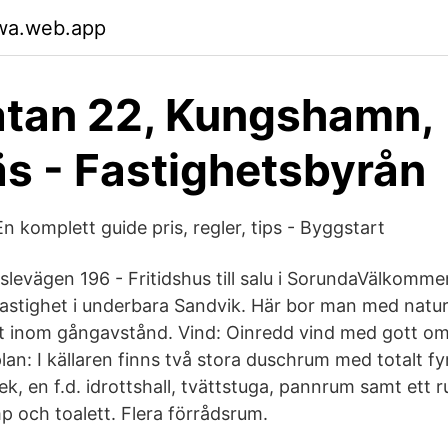
wa.web.app
atan 22, Kungshamn,
s - Fastighetsbyrån
 komplett guide pris, regler, tips - Byggstart
slevägen 196 - Fritidshus till salu i SorundaVälkommen
fastighet i underbara Sandvik. Här bor man med natur
 inom gångavstånd. Vind: Oinredd vind med gott om 
plan: I källaren finns två stora duschrum med totalt fy
tek, en f.d. idrottshall, tvättstuga, pannrum samt ett
 och toalett. Flera förrådsrum.