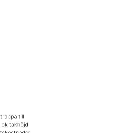
rappa till
 ok takhöjd
ftskostnader.