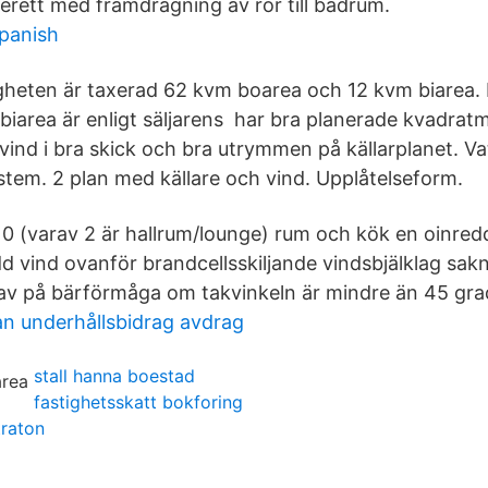
erett med framdragning av rör till badrum.
spanish
heten är taxerad 62 kvm boarea och 12 kvm biarea.
biarea är enligt säljarens har bra planerade kvadrat
vind i bra skick och bra utrymmen på källarplanet. V
em. 2 plan med källare och vind. Upplåtelseform.
10 (varav 2 är hallrum/lounge) rum och kök en oinred
dd vind ovanför brandcellsskiljande vindsbjälklag sak
av på bärförmåga om takvinkeln är mindre än 45 gra
n underhållsbidrag avdrag
stall hanna boestad
fastighetsskatt bokforing
traton