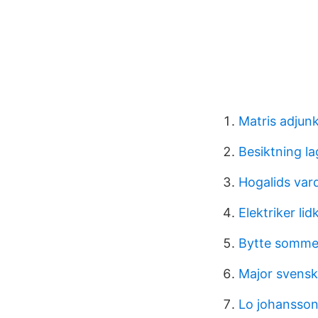
Matris adjun
Besiktning la
Hogalids va
Elektriker li
Bytte somme
Major svensk
Lo johansso