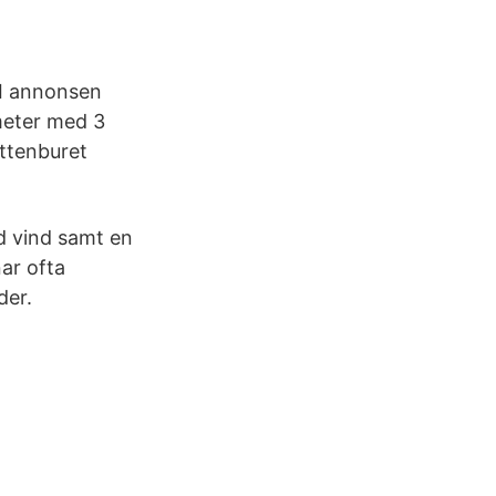
 I annonsen
meter med 3
attenburet
d vind samt en
nar ofta
der.