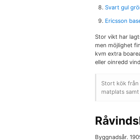
Svart gul grö
Ericsson bas
Stor vikt har la
men möjlighet fin
kvm extra boarea
eller oinredd vind
Stort kök frå
matplats samt 
Råvinds
Byggnadsår. 190