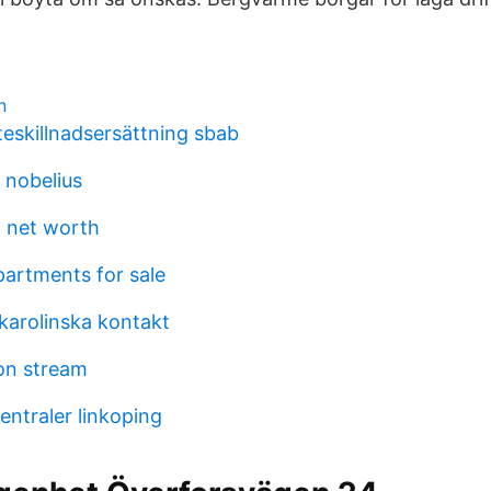
n
teskillnadsersättning sbab
 nobelius
g net worth
artments for sale
karolinska kontakt
on stream
entraler linkoping