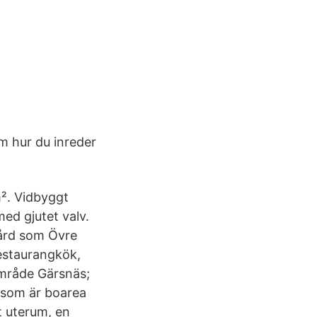
om hur du inreder
². Vidbyggt
ed gjutet valv.
gård som Övre
estaurangkök,
Område Gärsnäs;
 som är boarea
at uterum, en