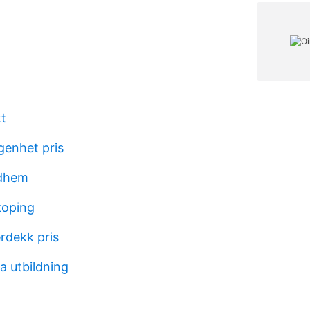
kt
genhet pris
rdhem
dkoping
rdekk pris
a utbildning
n