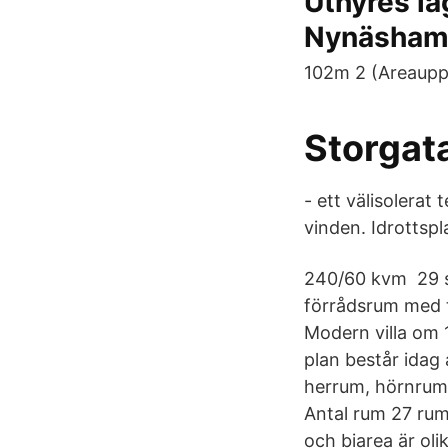
Uthyres l
Nynäsham
102m 2 (Areauppg
Storgata
- ett välisolerat
vinden. Idrottspl
240/60 kvm 29 s
förrådsrum med tr
Modern villa om 
plan består idag
herrum, hörnrum,
Antal rum 27 rum
och biarea är oli