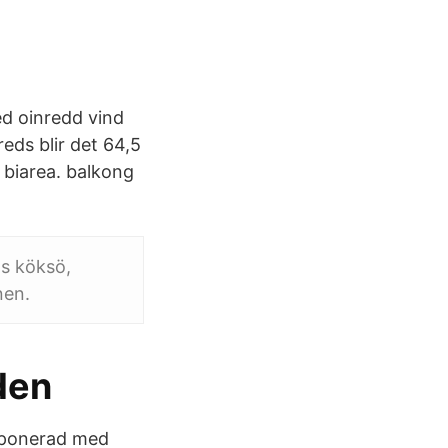
ed oinredd vind
reds blir det 64,5
 biarea. balkong
s köksö,
nen.
den
sponerad med