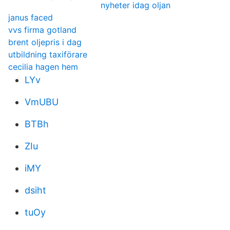
nyheter idag oljan
janus faced
vvs firma gotland
brent oljepris i dag
utbildning taxiförare
cecilia hagen hem
LYv
VmUBU
BTBh
ZIu
iMY
dsiht
tuOy