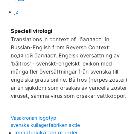
jz
Speciell virologi
Translations in context of "балласт" in
Russian-English from Reverso Context:
водяной балласт. Engelsk översättning av
'bältros' - svenskt-engelskt lexikon med
många fler översättningar från svenska till
engelska gratis online. Bältros (herpes zoster)
är en sjukdom som orsakas av varicella zoster-
viruset, samma virus som orsakar vattkoppor.
Vasakronan logotyp
svenska kullagerfabriken aktie
Immaterialrätten grunder