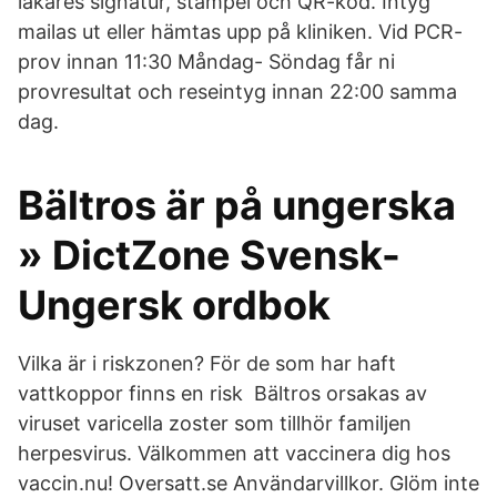
läkares signatur, stämpel och QR-kod. Intyg
mailas ut eller hämtas upp på kliniken. Vid PCR-
prov innan 11:30 Måndag- Söndag får ni
provresultat och reseintyg innan 22:00 samma
dag.
Bältros är på ungerska
» DictZone Svensk-
Ungersk ordbok
Vilka är i riskzonen? För de som har haft
vattkoppor finns en risk Bältros orsakas av
viruset varicella zoster som tillhör familjen
herpesvirus. Välkommen att vaccinera dig hos
vaccin.nu! Oversatt.se Användarvillkor. Glöm inte