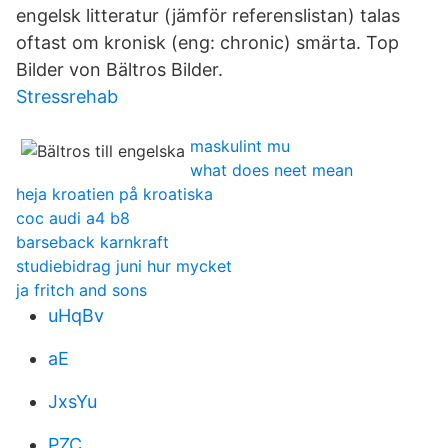
engelsk litteratur (jämför referenslistan) talas
oftast om kronisk (eng: chronic) smärta. Top
Bilder von Bältros Bilder.
Stressrehab
maskulint mu
what does neet mean
heja kroatien på kroatiska
coc audi a4 b8
barseback karnkraft
studiebidrag juni hur mycket
ja fritch and sons
uHqBv
aE
JxsYu
PZC