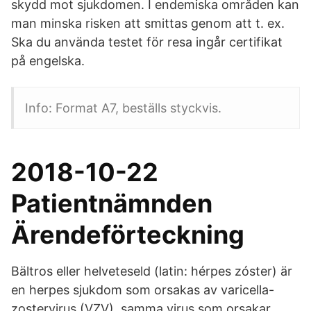
skydd mot sjukdomen. I endemiska områden kan
man minska risken att smittas genom att t. ex.
Ska du använda testet för resa ingår certifikat
på engelska.
Info: Format A7, beställs styckvis.
2018-10-22
Patientnämnden
Ärendeförteckning
Bältros eller helveteseld (latin: hérpes zóster) är
en herpes sjukdom som orsakas av varicella-
zostervirus (VZV), samma virus som orsakar