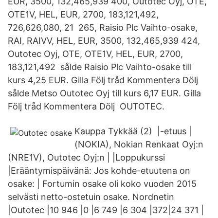
EUR, 3500, 132,465,939 400, Outotec Oyj, OTE,
OTE1V, HEL, EUR, 2700, 183,121,492,
726,626,080, 21 265, Raisio Plc Vaihto-osake,
RAI, RAIVV, HEL, EUR, 3500, 132,465,939 424,
Outotec Oyj, OTE, OTE1V, HEL, EUR, 2700,
183,121,492 sålde Raisio Plc Vaihto-osake till
kurs 4,25 EUR. Gilla Följ tråd Kommentera Dölj
sålde Metso Outotec Oyj till kurs 6,17 EUR. Gilla
Följ tråd Kommentera Dölj OUTOTEC.
Kauppa Tykkää (2) |-etuus |
(NOKIA), Nokian Renkaat Oyj:n
(NRE1V), Outotec Oyj:n | |Loppukurssi
|Erääntymispäivänä: Jos kohde-etuutena on
osake: | Fortumin osake oli koko vuoden 2015
selvästi netto-ostetuin osake. Nordnetin
|Outotec |10 946 |0 |6 749 |6 304 |372|24 371 |