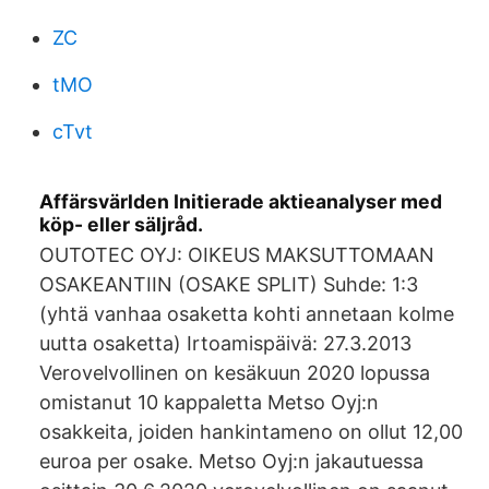
ZC
tMO
cTvt
Affärsvärlden Initierade aktieanalyser med
köp- eller säljråd.
OUTOTEC OYJ: OIKEUS MAKSUTTOMAAN
OSAKEANTIIN (OSAKE SPLIT) Suhde: 1:3
(yhtä vanhaa osaketta kohti annetaan kolme
uutta osaketta) Irtoamispäivä: 27.3.2013
Verovelvollinen on kesäkuun 2020 lopussa
omistanut 10 kappaletta Metso Oyj:n
osakkeita, joiden hankintameno on ollut 12,00
euroa per osake. Metso Oyj:n jakautuessa