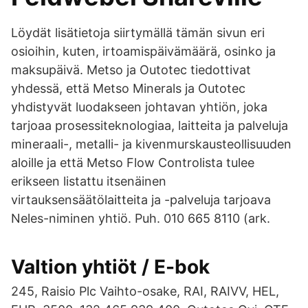
Löydät lisätietoja siirtymällä tämän sivun eri
osioihin, kuten, irtoamispäivämäärä, osinko ja
maksupäivä. Metso ja Outotec tiedottivat
yhdessä, että Metso Minerals ja Outotec
yhdistyvät luodakseen johtavan yhtiön, joka
tarjoaa prosessiteknologiaa, laitteita ja palveluja
mineraali-, metalli- ja kivenmurskausteollisuuden
aloille ja että Metso Flow Controlista tulee
erikseen listattu itsenäinen
virtauksensäätölaitteita ja -palveluja tarjoava
Neles-niminen yhtiö. Puh. 010 665 8110 (ark.
Valtion yhtiöt / E-bok
245, Raisio Plc Vaihto-osake, RAI, RAIVV, HEL,