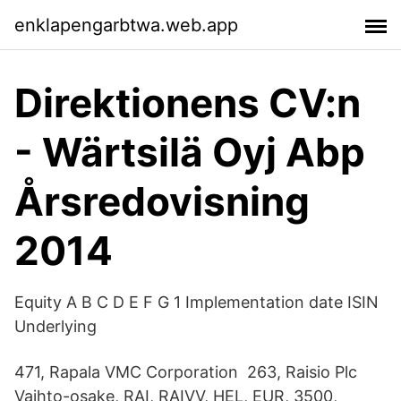
enklapengarbtwa.web.app
Direktionens CV:n
- Wärtsilä Oyj Abp
Årsredovisning
2014
Equity A B C D E F G 1 Implementation date ISIN
Underlying
471, Rapala VMC Corporation 263, Raisio Plc
Vaihto-osake, RAI, RAIVV, HEL, EUR, 3500,