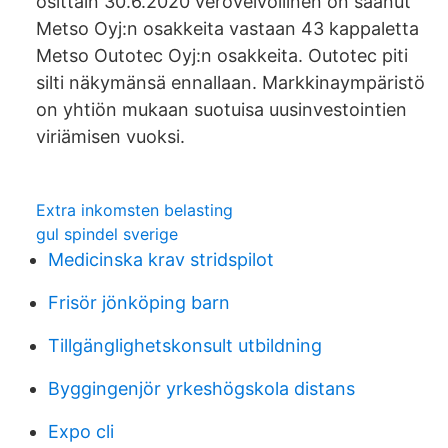
osittain 30.6.2020 verovelvollinen on saanut
Metso Oyj:n osakkeita vastaan 43 kappaletta
Metso Outotec Oyj:n osakkeita. Outotec piti
silti näkymänsä ennallaan. Markkinaympäristö
on yhtiön mukaan suotuisa uusinvestointien
viriämisen vuoksi.
Extra inkomsten belasting
gul spindel sverige
Medicinska krav stridspilot
Frisör jönköping barn
Tillgänglighetskonsult utbildning
Byggingenjör yrkeshögskola distans
Expo cli