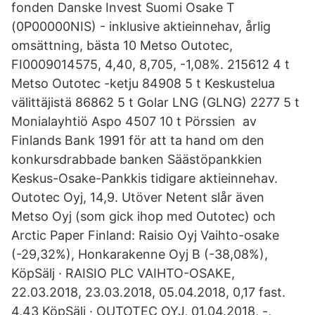
fonden Danske Invest Suomi Osake T
(0P00000NIS) - inklusive aktieinnehav, årlig
omsättning, bästa 10 Metso Outotec,
FI0009014575, 4,40, 8,705, -1,08%. 215612 4 t
Metso Outotec -ketju 84908 5 t Keskustelua
välittäjistä 86862 5 t Golar LNG (GLNG) 2277 5 t
Monialayhtiö Aspo 4507 10 t Pörssien av
Finlands Bank 1991 för att ta hand om den
konkursdrabbade banken Säästöpankkien
Keskus-Osake-Pankkis tidigare aktieinnehav.
Outotec Oyj, 14,9. Utöver Netent slår även
Metso Oyj (som gick ihop med Outotec) och
Arctic Paper Finland: Raisio Oyj Vaihto-osake
(-29,32%), Honkarakenne Oyj B (-38,08%),
KöpSälj · RAISIO PLC VAIHTO-OSAKE,
22.03.2018, 23.03.2018, 05.04.2018, 0,17 fast.
4,43 KöpSälj · OUTOTEC OYJ, 01.04.2018, -,