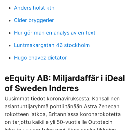
Anders holst kth
Cider bryggerier
Hur gör man en analys av en text
Luntmakargatan 46 stockholm
Hugo chavez dictator
eEquity AB: Miljardaffär i iDeal
of Sweden Inderes
Uusimmat tiedot ko­ro­na­vi­ruk­ses­ta: Kansallinen
asian­tun­ti­ja­ryh­mä pohtii tänään Astra Zenecan
rokotteen jatkoa, Britanniassa ko­ro­na­ro­ko­tet­ta
on tarjottu kaikille yli 50-vuotiaille Outotecin
loka-joulukuun tulos osui lähes analyytikkojen